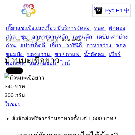
0
Рус
En
中
เกี๊ยวแช่แข็งและเกี๊ยว มีบริการจัดส่ง
ทอด
ผักดอง
สลัด
ซุป
อาหารจานหลัก
แพนเค้ก
เคบับ เตาย่าง
หน้าแรก
จัดส่งอาหาร
ทุกเมนู
ม้วนมะเขือยาว
ถ่าน
สปาร์เก็ตตี้
เกี๊ยว - วารินิกี้
อาหารว่าง
ซอล
ขนมปัง
ของหวาน
ชา / กาแฟ
น้ำอัดลม
เบียร์
ม้วนมะเขือยาว
ค็อกเทล
แอลกอฮอล์
ไวน์
340 บาท
300 กรัม
ในขยะ
สั่งจัดส่งฟรีจากร้านอาหารตั้งแต่ 1,500 บาท !