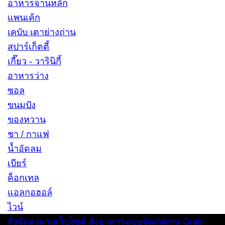
อาหารจานหลัก
แพนเค้ก
เคบับ เตาย่างถ่าน
สปาร์เก็ตตี้
เกี๊ยว - วารินิกี้
อาหารว่าง
ซอล
ขนมปัง
ของหวาน
ชา / กาแฟ
น้ำอัดลม
เบียร์
ค็อกเทล
แอลกอฮอล์
ไวน์
สั่งจัดส่งผ่านเว็บไซต์
สั่งอาหารแบบจัดส่งผ่าน Grab