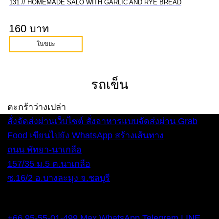
131 // HOMEMADE SALO WITH GARLIC AND RYE BREAD
160 บาท
ในขยะ
รถเข็น
ตะกร้าว่างเปล่า
สั่งจัดส่งผ่านเว็บไซต์
สั่งอาหารแบบจัดส่งผ่าน Grab
Food
เขียนไปยัง WhatsApp
สร้างเส้นทาง
ถนน พัทยา-นาเกลือ
157/35 ม.5 ต.นาเกลือ
ซ.16/2 อ.บางละมุง จ.ชลบุรี
ทุกวัน 12:00 – 22:00 น.
โทรศัพท์
+66 95-55-01-499
Max
WhatsApp
Telegram
LINE