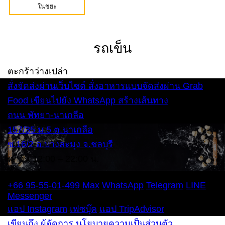
ในขยะ
รถเข็น
ตะกร้าว่างเปล่า
สั่งจัดส่งผ่านเว็บไซต์
สั่งอาหารแบบจัดส่งผ่าน Grab
Food
เขียนไปยัง WhatsApp
สร้างเส้นทาง
ถนน พัทยา-นาเกลือ
157/35 ม.5 ต.นาเกลือ
ซ.16/2 อ.บางละมุง จ.ชลบุรี
ทุกวัน 12:00 – 22:00 น.
โทรศัพท์
+66 95-55-01-499
Max
WhatsApp
Telegram
LINE
Messenger
แอป Instagram
เฟซบุ๊ค
แอป TripAdvisor
เขียนถึง ผู้จัดการ
นโยบายความเป็นส่วนตัว