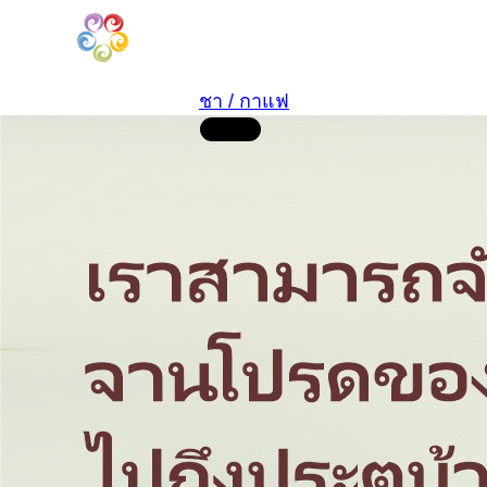
ชา / กาแฟ