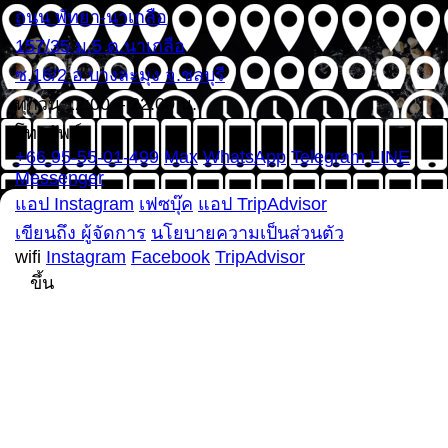
ถนน พัทยา-นาเกลือ
157/35 ม.5 ต.นาเกลือ
ซ.16/2 อ.บางละมุง จ.ชลบุรี
ทุกวัน 12:00 – 22:00 น.
โทรศัพท์
+66 95-55-01-499
Max
WhatsApp
Telegram
LINE
Messenger
แอป Instagram
เฟซบุ๊ค
แอป TripAdvisor
เขียนถึง ผู้จัดการ
นโยบายความเป็นส่วนตัว
wifi
Instagram
Facebook
TripAdvisor
ขึ้น