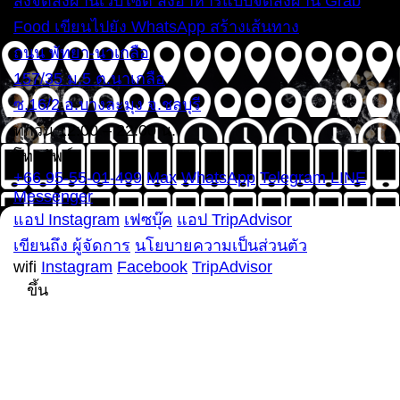
สั่งจัดส่งผ่านเว็บไซต์
สั่งอาหารแบบจัดส่งผ่าน Grab
Food
เขียนไปยัง WhatsApp
สร้างเส้นทาง
ถนน พัทยา-นาเกลือ
157/35 ม.5 ต.นาเกลือ
ซ.16/2 อ.บางละมุง จ.ชลบุรี
ทุกวัน 12:00 – 22:00 น.
โทรศัพท์
+66 95-55-01-499
Max
WhatsApp
Telegram
LINE
Messenger
แอป Instagram
เฟซบุ๊ค
แอป TripAdvisor
เขียนถึง ผู้จัดการ
นโยบายความเป็นส่วนตัว
wifi
Instagram
Facebook
TripAdvisor
ขึ้น