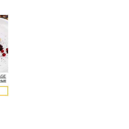
AGE
ные