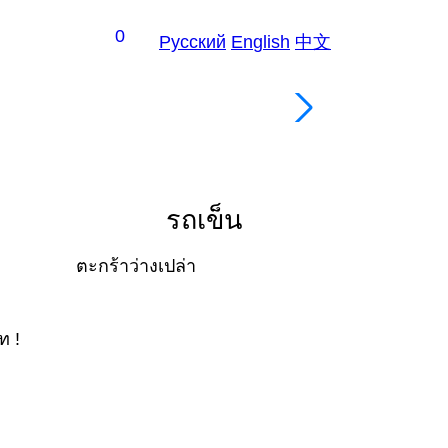
0
Рус
ский
En
glish
中
文
ชา / กาแ
รถเข็น
ตะกร้าว่างเปล่า
ท !