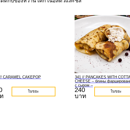
ด้ดีกับของหวาน เค้ก เนื้อสัตว์และชีส
 // CARAMEL CAKEPOP
341 // PANCAKES WITH COTT
CHEESE -- блины фарширован
с сыром --
0
240
ในขยะ
ในขยะ
ท
บาท