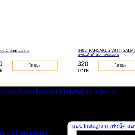
Ice Cream vanila
340 // PANCAKES WITH SALMO
แพนเค้กกับปลาแซลมอน
0
320
ในขยะ
ในขยะ
ท
บาท
่าน Grab Food
เขียนไปยัง WhatsApp
สร้างเส้นทาง
ทุกวัน 12:00 – 22:00 น.
แอป Instagram
เฟซบุ๊ค
แอป
ram
LINE
Messenger