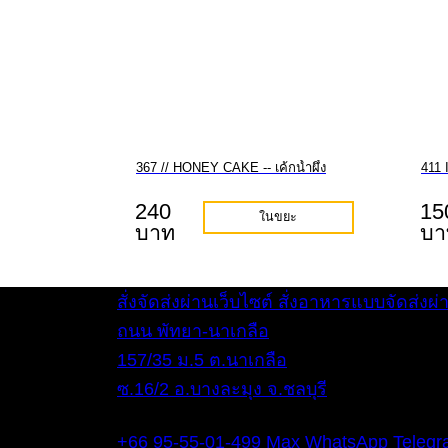
367 // HONEY CAKE -- เค้กน้ำผึ้ง
411 
240
15
ในขยะ
บาท
บา
สั่งจัดส่งผ่านเว็บไซต์
สั่งอาหารแบบจัดส่งผ
ถนน พัทยา-นาเกลือ
157/35 ม.5 ต.นาเกลือ
ซ.16/2 อ.บางละมุง จ.ชลบุรี
โทรศัพท์
+66 95-55-01-499
Max
WhatsApp
Teleg