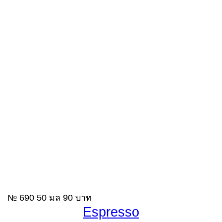
№ 690
50 มล
90 บาท
Espresso