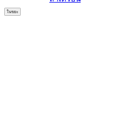
ในขยะ