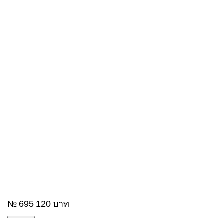
№ 695
120 บาท