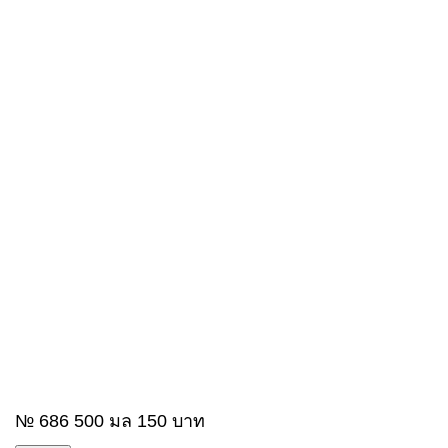
№ 686
500 มล
150 บาท