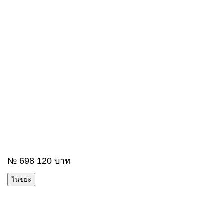
№ 698
120 บาท
ในขยะ