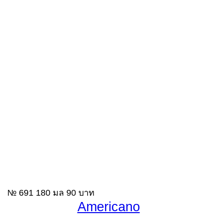
№ 691
180 มล
90 บาท
Americano