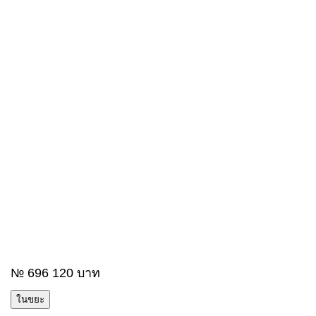
№ 696
120 บาท
ในขยะ