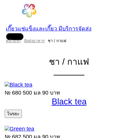
เกี๊ยวแช่แข็งและเกี๊ยว มีบริการจัดส่ง
หน้าแรก
จัดส่งอาหาร
ชา / กาแฟ
ชา / กาแฟ
№ 680
500 มล
90 บาท
Black tea
ในขยะ
№ 682
500 มล
90 บาท