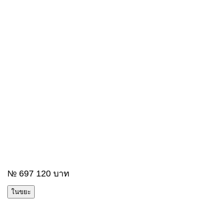
№ 697
120 บาท
ในขยะ