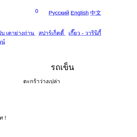
0
Рус
ский
En
glish
中
文
ับ เตาย่างถ่าน
สปาร์เก็ตตี้
เกี๊ยว - วารินิกี้
วน์
รถเข็น
ตะกร้าว่างเปล่า
ท !