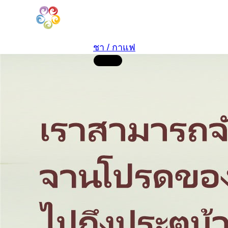
ชา / กาแฟ