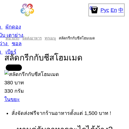
0
Рус
En
中
ด
ผักดอง
บับ เตาย่าง
หน้าแรก
จัดส่งอาหาร
ทุกเมนู
สลัดกรีกกับชีสโฮมเมด
ว่าง
ซอล
ม
เบียร์
สลัดกรีกกับชีสโฮมเมด
380 บาท
330 กรัม
ในขยะ
สั่งจัดส่งฟรีจากร้านอาหารตั้งแต่ 1,500 บาท !