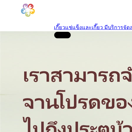
เกี๊ยวแช่แข็งและเกี๊ยว มีบริการจัดส