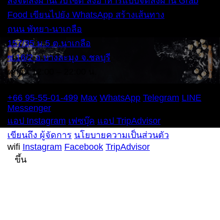
สั่งจัดส่งผ่านเว็บไซต์
สั่งอาหารแบบจัดส่งผ่าน Grab
Food
เขียนไปยัง WhatsApp
สร้างเส้นทาง
ถนน พัทยา-นาเกลือ
157/35 ม.5 ต.นาเกลือ
ซ.16/2 อ.บางละมุง จ.ชลบุรี
ทุกวัน 12:00 – 22:00 น.
โทรศัพท์
+66 95-55-01-499
Max
WhatsApp
Telegram
LINE
Messenger
แอป Instagram
เฟซบุ๊ค
แอป TripAdvisor
เขียนถึง ผู้จัดการ
นโยบายความเป็นส่วนตัว
wifi
Instagram
Facebook
TripAdvisor
ขึ้น