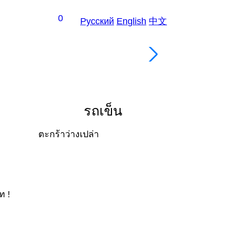
0
Рус
ский
En
glish
中
文
สลัด
รถเข็น
ตะกร้าว่างเปล่า
ท !