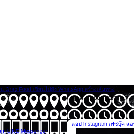
่าน Grab Food
เขียนไปยัง WhatsApp
สร้างเส้นทาง
ทุกวัน 12:00 – 22:00 น.
แอป Instagram
เฟซบุ๊ค
แอป
ram
LINE
Messenger