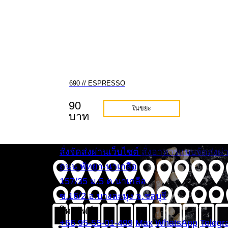
690 // ESPRESSO
90
ในขยะ
บาท
สั่งจัดส่งผ่านเว็บไซต์
สั่งอาหารแบบจัดส่งผ
ถนน พัทยา-นาเกลือ
157/35 ม.5 ต.นาเกลือ
ซ.16/2 อ.บางละมุง จ.ชลบุรี
โทรศัพท์
+66 95-55-01-499
Max
WhatsApp
Teleg