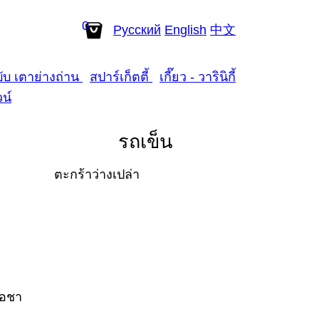
0
Рус
ский
En
glish
中
文
ับ เตาย่างถ่าน
สปาร์เก็ตตี้
เกี๊ยว - วารินิกี้
วน์
รถเข็น
ตะกร้าว่างเปล่า
ือชา