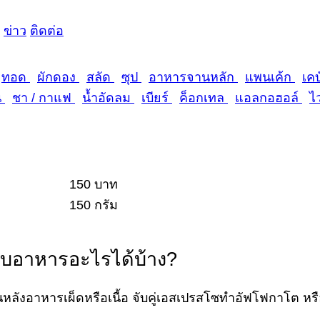
ข่าว
ติดต่อ
ทอด
ผักดอง
สลัด
ซุป
อาหารจานหลัก
แพนเค้ก
เคบ
น
ชา / กาแฟ
น้ำอัดลม
เบียร์
ค็อกเทล
แอลกอฮอล์
ไ
150 บาท
150 กรัม
กับอาหารอะไรได้บ้าง?
นหลังอาหารเผ็ดหรือเนื้อ จับคู่เอสเปรสโซทำอัฟโฟกาโต หร