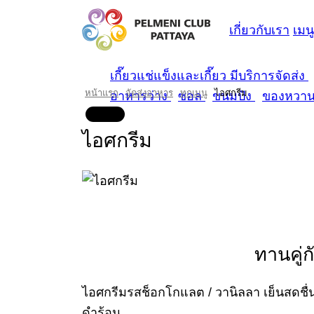
เกี่ยวกับเรา
เมนู
เกี๊ยวแช่แข็งและเกี๊ยว มีบริการจัดส่ง
หน้าแรก
จัดส่งอาหาร
ทุกเมนู
ไอศกรีม
อาหารว่าง
ซอล
ขนมปัง
ของหวา
ไอศกรีม
ทานคู่
ไอศกรีมรสช็อกโกแลต / วานิลลา เย็นสดชื่
ดำร้อน