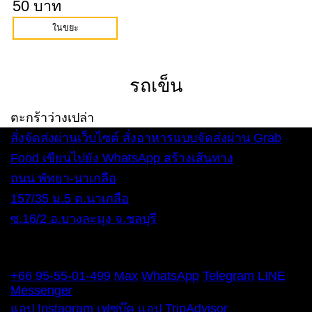
50 บาท
ในขยะ
รถเข็น
ตะกร้าว่างเปล่า
สั่งจัดส่งผ่านเว็บไซต์
สั่งอาหารแบบจัดส่งผ่าน Grab
Food
เขียนไปยัง WhatsApp
สร้างเส้นทาง
ถนน พัทยา-นาเกลือ
157/35 ม.5 ต.นาเกลือ
ซ.16/2 อ.บางละมุง จ.ชลบุรี
ทุกวัน 12:00 – 22:00 น.
โทรศัพท์
+66 95-55-01-499
Max
WhatsApp
Telegram
LINE
Messenger
แอป Instagram
เฟซบุ๊ค
แอป TripAdvisor