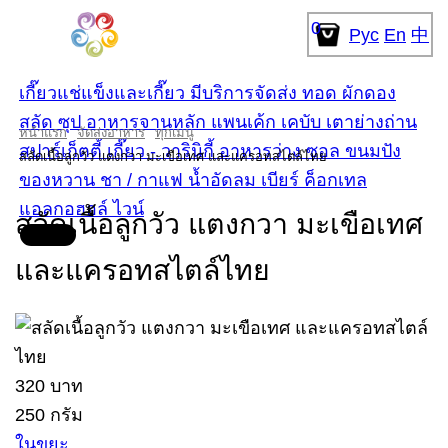
0
Рус
En
中
เกี๊ยวแช่แข็งและเกี๊ยว มีบริการจัดส่ง
ทอด
ผักดอง
สลัด
ซุป
อาหารจานหลัก
แพนเค้ก
เคบับ เตาย่างถ่าน
หน้าแรก
จัดส่งอาหาร
ทุกเมนู
สปาร์เก็ตตี้
เกี๊ยว - วารินิกี้
อาหารว่าง
ซอล
ขนมปัง
สลัดเนื้อลูกวัว แตงกวา มะเขือเทศ และแครอทสไตล์ไทย
ของหวาน
ชา / กาแฟ
น้ำอัดลม
เบียร์
ค็อกเทล
แอลกอฮอล์
ไวน์
สลัดเนื้อลูกวัว แตงกวา มะเขือเทศ
และแครอทสไตล์ไทย
320 บาท
250 กรัม
ในขยะ