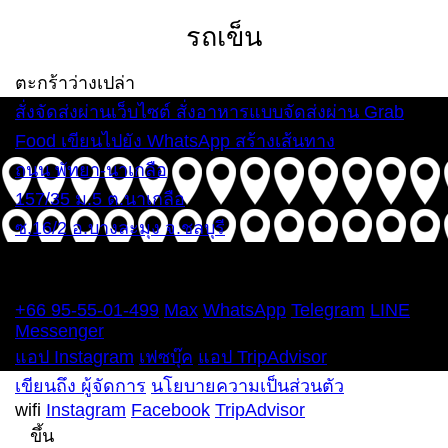
รถเข็น
ตะกร้าว่างเปล่า
สั่งจัดส่งผ่านเว็บไซต์
สั่งอาหารแบบจัดส่งผ่าน Grab
Food
เขียนไปยัง WhatsApp
สร้างเส้นทาง
ถนน พัทยา-นาเกลือ
157/35 ม.5 ต.นาเกลือ
ซ.16/2 อ.บางละมุง จ.ชลบุรี
ทุกวัน 12:00 – 22:00 น.
โทรศัพท์
+66 95-55-01-499
Max
WhatsApp
Telegram
LINE
Messenger
แอป Instagram
เฟซบุ๊ค
แอป TripAdvisor
เขียนถึง ผู้จัดการ
นโยบายความเป็นส่วนตัว
wifi
Instagram
Facebook
TripAdvisor
ขึ้น