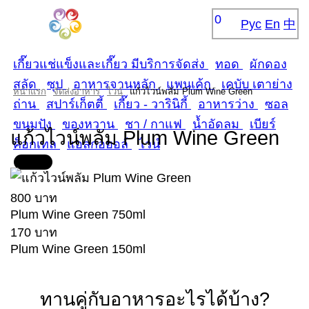
0
Рус
En
中
เกี๊ยวแช่แข็งและเกี๊ยว มีบริการจัดส่ง
ทอด
ผักดอง
สลัด
ซุป
อาหารจานหลัก
แพนเค้ก
เคบับ เตาย่าง
หน้าแรก
จัดส่งอาหาร
ไวน์
แก้วไวน์พลัม Plum Wine Green
ถ่าน
สปาร์เก็ตตี้
เกี๊ยว - วารินิกี้
อาหารว่าง
ซอล
ขนมปัง
ของหวาน
ชา / กาแฟ
น้ำอัดลม
เบียร์
แก้วไวน์พลัม Plum Wine Green
ค็อกเทล
แอลกอฮอล์
ไวน์
800 บาท
Plum Wine Green 750ml
170 บาท
Plum Wine Green 150ml
ทานคู่กับอาหารอะไรได้บ้าง?